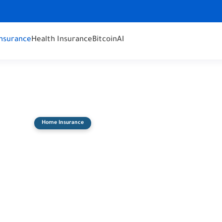
nsurance
Health Insurance
Bitcoin
AI
Home Insurance