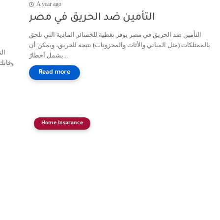
A year ago
التأمين ضد الحريق في مصر
التأمين ضد الحريق في مصر يوفر تغطية للخسائر المادية التي تلحق
بالممتلكات (مثل المباني والأثاث والمخزونات) نتيجة للحريق، ويمكن أن
الت
يشمل أخطارً...
وفاتك
Home Insurance